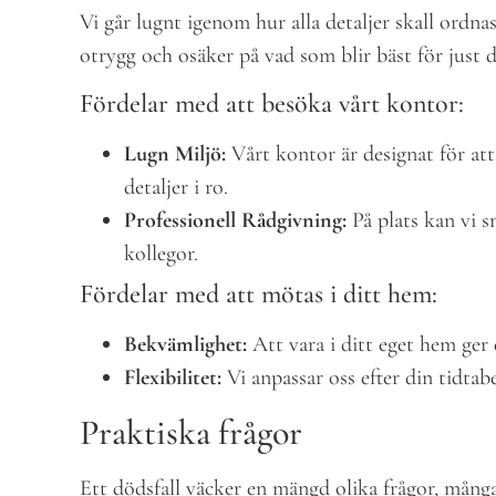
Vi går lugnt igenom hur alla detaljer skall ordna
otrygg och osäker på vad som blir bäst för just d
Fördelar med att besöka vårt kontor:
Lugn Miljö:
Vårt kontor är designat för att
detaljer i ro.
Professionell Rådgivning:
På plats kan vi s
kollegor.
Fördelar med att mötas i ditt hem:
Bekvämlighet:
Att vara i ditt eget hem ger 
Flexibilitet:
Vi anpassar oss efter din tidtabe
Praktiska frågor
Ett dödsfall väcker en mängd olika frågor, många