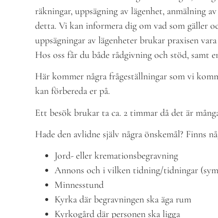
räkningar, uppsägning av lägenhet, anmälning av f
detta. Vi kan informera dig om vad som gäller och
uppsägningar av lägenheter brukar praxisen vara 
Hos oss får du både rådgivning och stöd, samt e
Här kommer några frågeställningar som vi komme
kan förbereda er på.
Ett besök brukar ta ca. 2 timmar då det är mång
Hade den avlidne själv några önskemål? Finns nå
Jord- eller kremationsbegravning
Annons och i vilken tidning/tidningar (sym
Minnesstund
Kyrka där begravningen ska äga rum
Kyrkogård där personen ska ligga