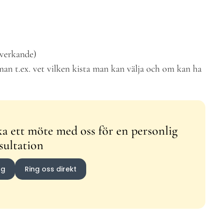
dverkande)
an t.ex. vet vilken kista man kan välja och om kan ha
a ett möte med oss för en personlig
sultation
ng
Ring oss direkt