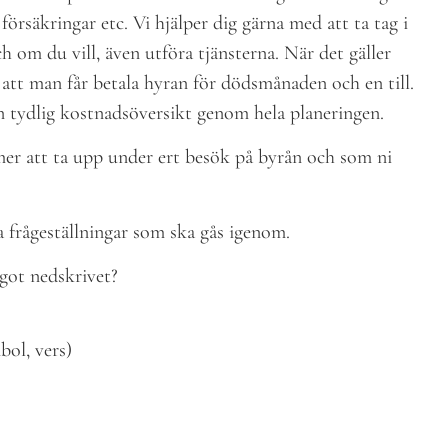
örsäkringar etc. Vi hjälper dig gärna med att ta tag i
 om du vill, även utföra tjänsterna. När det gäller
att man får betala hyran för dödsmånaden och en till.
n tydlig kostnadsöversikt genom hela planeringen.
r att ta upp under ert besök på byrån och som ni
a frågeställningar som ska gås igenom.
got nedskrivet?
bol, vers)