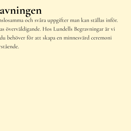
ravningen
nslosamma och svåra uppgifter man kan ställas inför.
as överväldigande. Hos Lundells Begravningar är vi
d du behöver för att skapa en minnesvärd ceremoni
rstående.