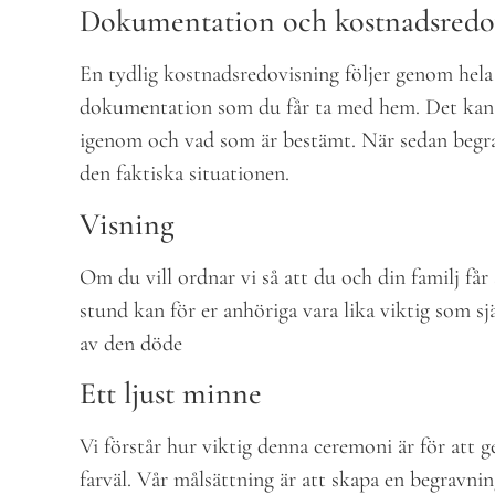
Dokumentation och kostnadsredo
En tydlig kostnadsredovisning följer genom hela ä
dokumentation som du får ta med hem. Det kan va
igenom och vad som är bestämt. När sedan begrav
den faktiska situationen.
Visning
Om du vill ordnar vi så att du och din familj får
stund kan för er anhöriga vara lika viktig som sjä
av den döde
Ett ljust minne
Vi förstår hur viktig denna ceremoni är för att g
farväl. Vår målsättning är att skapa en begravni