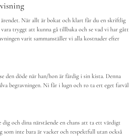
visning
rendet. När allt är bokat och klart får du en skriftlig
ra tryggt att kunna gå tillbaka och se vad vi har gått
ningen varit sammanställer vi alla kostnader efter
 se den döde när han/hon är färdig i sin kista. Denna
lva begravningen. Ni får i lugn och ro ta ert eget farväl
e dig och dina närstående en chans att ta ett värdigt
ng som inte bara är vacker och respektfull utan också