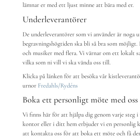
lämnar er med ett ljust minne att bära med er.
Underleverantörer
De underleverantörer som vi använder är noga utv
begravningshögtiden ska bli så bra som möjligt. D
och musiker med flera. Vi värnar om ett lokalt 
vilka som ni vill vi ska vända oss till.
Klicka på länken för att besöka vår kistleverantö
urnor
Fredahls/Rydéns
Boka ett personligt möte med oss
Vi finns här för att hjälpa dig genom varje steg 
kontor eller i ditt hem erbjuder vi en personlig
att kontakta oss för att boka ett möte och få 