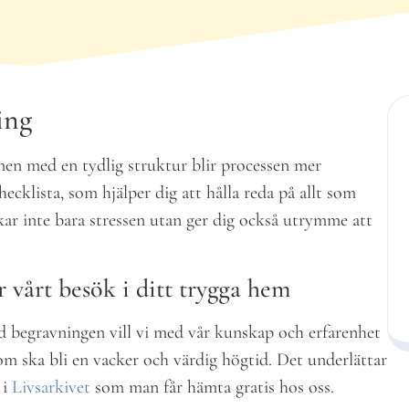
ing
en med en tydlig struktur blir processen mer
cklista, som hjälper dig att hålla reda på allt som
ar inte bara stressen utan ger dig också utrymme att
r vårt besök i ditt trygga hem
d begravningen vill vi med vår kunskap och erfarenhet
m ska bli en vacker och värdig högtid. Det underlättar
 i
Livsarkivet
som man får hämta gratis hos oss.