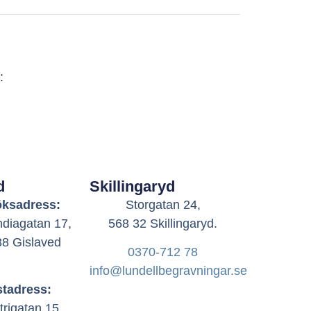
:
d
Skillingaryd
ksadress:
Storgatan 24,
diagatan 17,
568 32 Skillingaryd.
38 Gislaved
0370-712 78
info@lundellbegravningar.se
tadress:
trigatan 15,