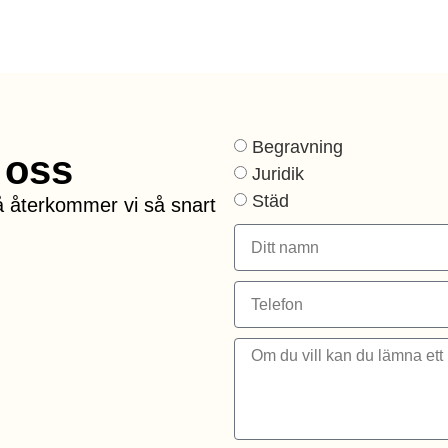
Begravning
 oss
Juridik
Städ
 så återkommer vi så snart