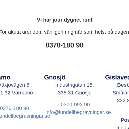
Vi har jour dygnet runt
För akuta ärenden, vänligen ring när som helst på dagen
0370-180 90
amo
Gnosjö
Gislave
Växjövägen 5
Industrigatan 15,
Besö
31 32 Värnamo
335 31 Gnosjö
Smålan
332 
0370-993 90
0370-180 90
info@lundellbegravningar.se
undellbegravningar.se
Pos
Indus