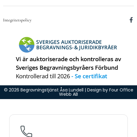
Integritetspolicy
© 2026 Begravningstjänst Åsa Lundell | Design by
Four Office
Webb AB