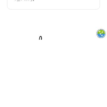
Begravning
Juridik
Vid dödsfall
Planera begravning