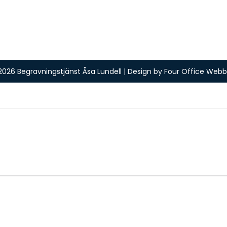
2026 Begravningstjänst Åsa Lundell | Design by
Four Office Webb