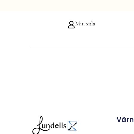
Min sida
Vär