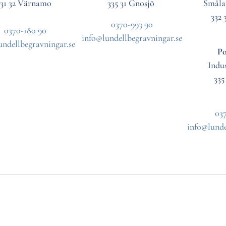
331 32 Värnamo
335 31 Gnosjö
Småla
332 
0370-993 90
0370-180 90
info@lundellbegravningar.se
undellbegravningar.se
Po
Indus
335
037
info@lunde