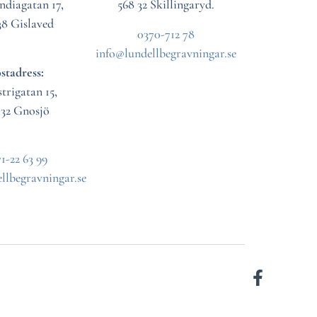
ndiagatan 17,
568 32 Skillingaryd.
38 Gislaved
0370-712 78
info@lundellbegravningar.se
stadress:
trigatan 15,
 32 Gnosjö
1-22 63 99
llbegravningar.se