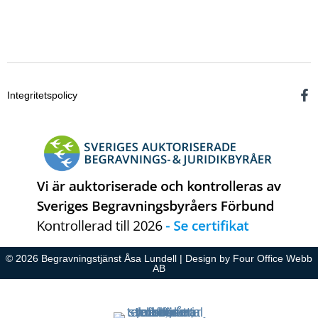
Integritetspolicy
© 2026 Begravningstjänst Åsa Lundell | Design by
Four Office Webb
AB