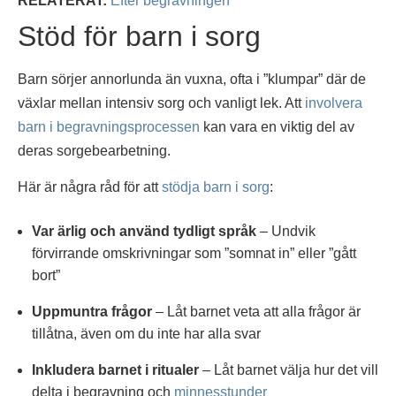
RELATERAT:
Efter begravningen
Stöd för barn i sorg
Barn sörjer annorlunda än vuxna, ofta i ”klumpar” där de
växlar mellan intensiv sorg och vanligt lek. Att
involvera
barn i begravningsprocessen
kan vara en viktig del av
deras sorgebearbetning.
Här är några råd för att
stödja barn i sorg
:
Var ärlig och använd tydligt språk
– Undvik
förvirrande omskrivningar som ”somnat in” eller ”gått
bort”
Uppmuntra frågor
– Låt barnet veta att alla frågor är
tillåtna, även om du inte har alla svar
Inkludera barnet i ritualer
– Låt barnet välja hur det vill
delta i begravning och
minnesstunder